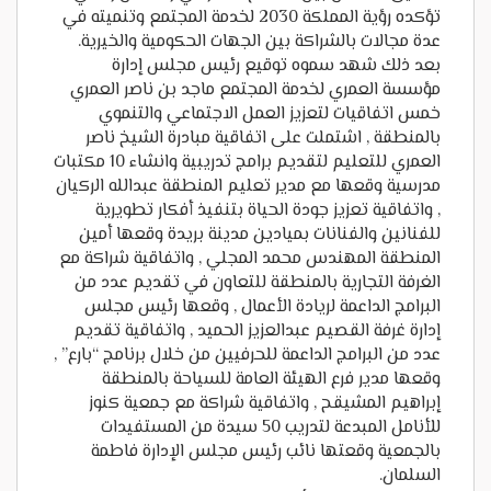
تؤكده رؤية المملكة 2030 لخدمة المجتمع وتنميته في
عدة مجالات بالشراكة بين الجهات الحكومية والخيرية.
بعد ذلك شهد سموه توقيع رئيس مجلس إدارة
مؤسسة العمري لخدمة المجتمع ماجد بن ناصر العمري
خمس اتفاقيات لتعزيز العمل الاجتماعي والتنموي
بالمنطقة , اشتملت على اتفاقية مبادرة الشيخ ناصر
العمري للتعليم لتقديم برامج تدريبية وانشاء 10 مكتبات
مدرسية وقعها مع مدير تعليم المنطقة عبدالله الركيان
, واتفاقية تعزيز جودة الحياة بتنفيذ أفكار تطويرية
للفنانين والفنانات بميادين مدينة بريدة وقعها أمين
المنطقة المهندس محمد المجلي , واتفاقية شراكة مع
الغرفة التجارية بالمنطقة للتعاون في تقديم عدد من
البرامج الداعمة لريادة الأعمال , وقعها رئيس مجلس
إدارة غرفة القصيم عبدالعزيز الحميد , واتفاقية تقديم
عدد من البرامج الداعمة للحرفيين من خلال برنامج “بارع” ,
وقعها مدير فرع الهيئة العامة للسياحة بالمنطقة
إبراهيم المشيقح , واتفاقية شراكة مع جمعية كنوز
للأنامل المبدعة لتدريب 50 سيدة من المستفيدات
بالجمعية وقعتها نائب رئيس مجلس الإدارة فاطمة
السلمان.