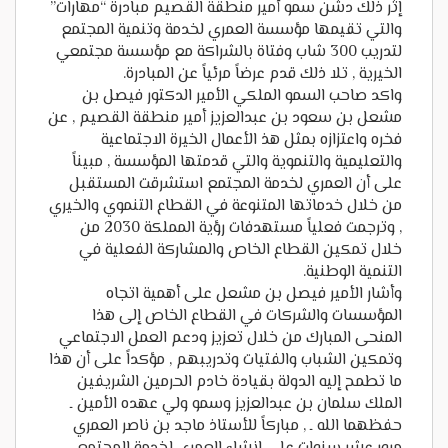
إثر ذلك دشن سمو أمير منطقة القصيم مبادرة “مهارات”
والتي تقيمها مؤسسة العمري لخدمة وتنمية المجتمع
لتدريب 300 شاب وفتاة بالشراكة مع مؤسسة مجتمعي
الخيرية , تلا ذلك قدم عرضاً مرئياً عن المبادرة.
واكد صاحب السمو الملكي الأمير الدكتور فيصل بن
مشعل بن سعود بن عبدالعزيز أمير منطقة القصيم , عن
فخره واعتزازه بمثل هذ الأعمال الخيرة الاجتماعية
والتعليمية والتنموية والتي قدمتها المؤسسة , مبيناً
على أن العمري لخدمة المجتمع استشرقت المستقبل
من خلال خدماتها المتنوعة في القطاع التنموي والخيري
, وترجمت فعلياً مستهدفات رؤية المملكة 2030 من
خلال تمكين القطاع الخاص والمشاركة الفعلية في
التنمية الوطنية.
وأشار الأمير فيصل بن مشعل على أهمية اتجاه
المؤسسات والشركات في القطاع الخاص إلى هذا
المنحى المبارك من خلال تعزيز ودعم العمل الاجتماعي
وتمكين الشباب والفتيات وتدريبهم , مؤكداً على أن هذا
ما تطمح إليه الدولة بقيادة خادم الحرمين الشريفين
الملك سلمان بن عبدالعزيز وسمو ولي عهده الأمين ـ
حفظهما الله ـ , مباركاً للأستاذ ماجد بن ناصر العمري