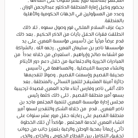
المجتمع بمناسبة مرور عشر سنوات على انشاءها ,
بحضور وكيل إمارة المنطقة الدكتور عبدالرحمن الوزان ,
وعدد من المسؤولين في الجهات الحكومية والأهلية
بالمنطقة.
حيث عزف السلام الملكي فور وصول سموه , تلا ذلك
انطلقت فقرات الحفل بآيات من الذكر الحكيم , بعد ذلك
قدم عرضاً مرئياً عن تأسيس مؤسسة العمري على يد
مؤسسها ناصر بن سليمان العمري ـ رحمه الله ـ بالشراكة
مع اشقاءه صالح وإبراهيم , استعرض من خلاله عدداً من
المبادرات الخيرية والاجتماعية من خلال دعم دور الأيتام
وانشاء مدرسة الفيصلية , والمساهمة في تأسيس
صحيفة القصيم وإسمنت القصيم , وصولاً لتقديمها
جائزة أمينة المشيقح للتميز النسائي بالمنطقة , بعد
ذلك ألقى ناصر وفارس أبناء ماجد العمري قصيدة ترحيبية
بسمو أمير منطقة القصيم , تلى ذلك كلمة رئيس
مجلس إدارة مؤسسة العمري لتنمية المجتمع ماجد بن
ناصر العمري , قدم من خلاله الشكر والتقدير لسمو أمير
منطقة القصيم على رعايته حفل مرور عشر سنوات على
انشاء العمري لخدمة المجتمع , مؤكداً أن تلك الخطوة
تأتي إيماناً بمحبة الوطن والرغبة بتعزيز جانب من جوانب
تحقيق التكامل بين القطاع الحكومي والخاص والذي