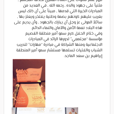
مرور عشر سنوات على انشاء العمري لخدمة المجتمع ,
مثنياً على جهود والده ـ رحمه الله ـ في العديد من
المبادرات الخيرة التي قدمها , مبيناً على أن ذلك ليس
بغريب عليهم كونهم بصمة وطنية يفتخر ويعتز بها ,
سائلاً المولى عز وجل أن يبارك بالجهود , وأن يديم على
هذه البلاد نعمة الأمن والآمان والنماء الدائم.
وفي ختام الحفل كرم سمو أمير منطقة القصيم
مؤسسة “مجتمعي” لدورها الرائد في المبادرات
الاجتماعية ومنها الشراكة في مبادرة “مهارات” لتدريب
الشباب والفتيات تسلمها مستشار سمو أمير المنطقة
إبراهيم بن سعد الماجد.