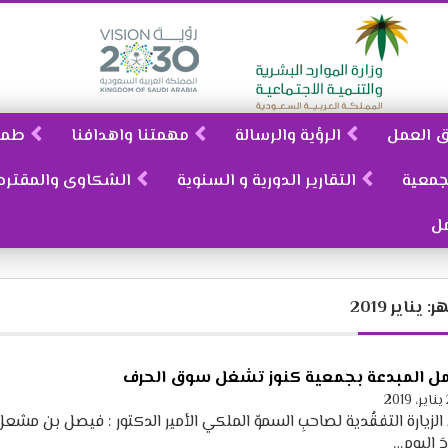
يق العمل
الرؤية والرسالة
مهمتنا واهدافنا
طمو
جمعية
التقارير الدورية و السنوية
الشكاوى والمقترح
ل
ر:
يناير 2019
امل المبدعة بجمعية كنوز تشغل سوق الحرف
 الزيارة التفقُدية لصاحبِ السموّ الملكي الأمير الدكتور : فيصل بن مشع
حَ اليوم…