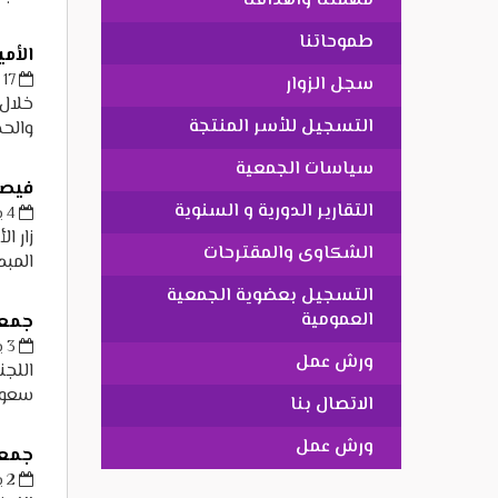
مهمتنا واهدافنا
طموحاتنا
الأم
17 يناير، 2019
سجل الزوار
خلال 
التسجيل للأسر المنتجة
والحض
سياسات الجمعية
فيصل
التقارير الدورية و السنوية
4 يناير، 2019
زار ا
الشكاوى والمقترحات
المب
التسجيل بعضوية الجمعية
العمومية
جمعية
3 يناير، 2019
ورش عمل
اللجن
سعود 
الاتصال بنا
ورش عمل
جمعي
2 يناير، 2019