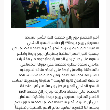
أمير القصيم يزور ركن جمعية كنوز للأسر المنتجه
بمهرجان ربيع بريدة٣٩ زار صاحب السمو الملكي
الاميرالدكتور فيصل بن مشغل أمير منطقة القصيم ركن
جمعية كنوز الاسر المنتجة بمهرجان ربيع بريدة واطلع
سموه على جناح ركن الجمعية ومايحويه من مقتنيات
،وابدى سموه شكره لجمعية على دورها الاجتماعي
بالمنطقة ،والعمل ايضا على ايجاد منافذ تسويقيه
للاسر المنتجة بالمنطقة. ومن جهته قدمت الاستاذة
فاطمة السلمان نائبة الرئيسة ” شكرها وتقديرها لصاحب
السمو الملكي الامير فيصل بن مشعل أمير منطقة
القصيم على تفضله وتكرمه بزيارة ركن جمعية كنوز
اللاسر المنتجة بمهرجان ربيع بريدة ،وأشارت السلمان
على أن تشريف أمير منطقةالقصيم لجمعية كنوز داعم
ومحفز لنا لتقديم لمافيه صالح الاسر .المنتجة وتحقيقاً